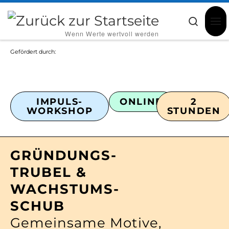
Zum Inhalt springen
Searc
‎ ‎ ‎ ‎ ‎ ‎ ‎ ‎ ‎Wenn Werte wertvoll werden
Gefördert durch:
IMPULS-
ONLINE
2
WORKSHOP
STUNDEN
GRÜNDUNGS­
TRUBEL &
WACHSTUMS­
SCHUB
Gemeinsame Motive,