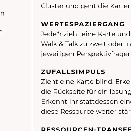
Cluster und geht die Kart
en
WERTESPAZIERGANG
n
Jede*r zieht eine Karte und r
Walk & Talk zu zweit oder 
jeweiligen Perspektivfragen
ZUFALLSIMPULS
Zieht eine Karte blind. Erk
die Rückseite für ein lösun
Erkennt Ihr stattdessen eine
diese Ressource weiter stä
RESSOURCEN-TRANSF