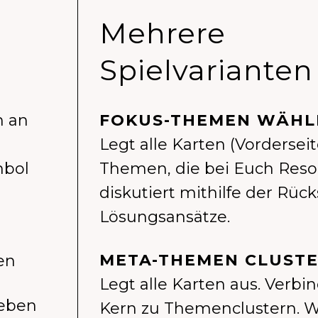
Mehrere
Spielvarianten
h an
FOKUS-THEMEN WÄHL
Legt alle Karten (Vordersei
mbol
Themen, die bei Euch Res
diskutiert mithilfe der Rü
Lösungsansätze.
META-THEMEN CLUST
en
Legt alle Karten aus. Verb
leben
Kern zu Themenclustern. W