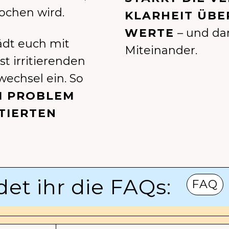
ochen wird.
KLARHEIT ÜBE
WERTE
– und da
ädt euch mit
Miteinander.
t irritierenden
echsel ein. So
 PROBLEM
TIERTEN
det ihr die FAQs:
FAQ