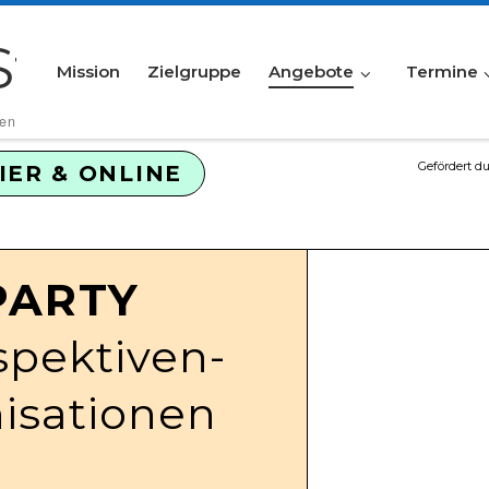
Mission
Zielgruppe
Angebote
Termine
den
Gefördert du
IER & ONLINE
PARTY
spektiven­
nisationen