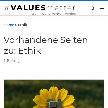
Zum Inhalt springen
Search
Me
‎ ‎ ‎ ‎ ‎ ‎ ‎ ‎ ‎Wenn Werte wertvoll werden
Home
»
Ethik
Vorhandene Seiten
zu: Ethik
1 Beitrag