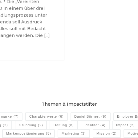
 * Die „Vereinten
0 in einem über drei
ndlungsprozess unter
genda soll Ausdruck
Alles soll mit Bedacht
gangen werden. Die […]
Themen & Impactstifter
rmarke
(7)
Charakterwerte
(6)
Daniel Börnert
(9)
Employer B
g
(3)
Gründung
(2)
Haltung
(8)
Identität
(4)
Impact
(2)
Markenpositionierung
(5)
Marketing
(3)
Mission
(2)
Motiv