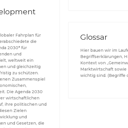
velopment
Glossar
obaler Fahrplan für
erabschiedete die
da 2030* für
Hier bauen wir im Laufe
senden und
Begriffserklärungen, H
elt, weltweit ein
Kontext von „Gemeinwo
n und gleichzeitig
Marktwirtschaft sowi
ristig zu schützen.
wichtig sind. (Begriffe
ogenen Zusammenspiel
konomischen,
eit. Die Agenda 2030
rer wirtschaftlichen
f, ihre politischen und
diesen Zielen
twicklung und
en und Gesetzen, die