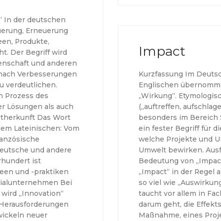
“ In der deutschen
euerung, Erneuerung
een, Produkte,
Impact
t. Der Begriff wird
senschaft und anderen
 nach Verbesserungen
Kurzfassung Im Deutsc
 verdeutlichen.
Englischen übernommen
n Prozess des
„Wirkung“. Etymologisc
r Lösungen als auch
(„auftreffen, aufschlage
rtherkunft Das Wort
besonders im Bereich 
dem Lateinischen: Vom
ein fester Begriff für 
ranzösische
welche Projekte und U
 Deutsche und andere
Umwelt bewirken. Ausf
rhundert ist
Bedeutung von „Impac
een und -praktiken
„Impact“ in der Regel 
ozialunternehmen Bei
so viel wie „Auswirkung
 wird „Innovation“
taucht vor allem in Fa
 Herausforderungen
darum geht, die Effekt
wickeln neuer
Maßnahme, eines Proje