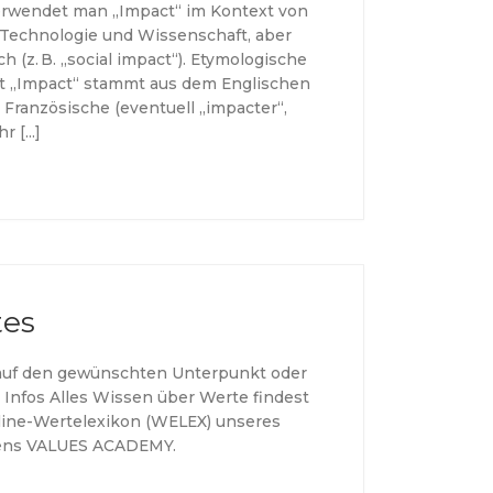
erwendet man „Impact“ im Kontext von
 Technologie und Wissenschaft, aber
h (z. B. „social impact“). Etymologische
t „Impact“ stammt aus dem Englischen
 Französische (eventuell „impacter“,
r […]
tes
auf den gewünschten Unterpunkt oder
 Infos Alles Wissen über Werte findest
line-Wertelexikon (WELEX) unseres
ens VALUES ACADEMY.