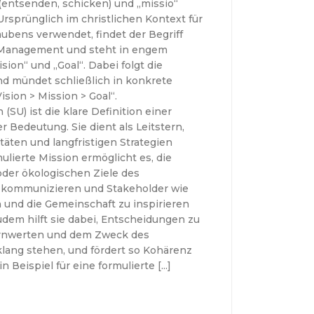
 (entsenden, schicken) und „missio“
Ursprünglich im christlichen Kontext für
aubens verwendet, findet der Begriff
Management und steht in engem
on“ und „Goal“. Dabei folgt die
nd mündet schließlich in konkrete
sion > Mission > Goal“.
SU) ist die klare Definition einer
 Bedeutung. Sie dient als Leitstern,
itäten und langfristigen Strategien
mulierte Mission ermöglicht es, die
oder ökologischen Ziele des
 kommunizieren und Stakeholder wie
n und die Gemeinschaft zu inspirieren
udem hilft sie dabei, Entscheidungen zu
Kernwerten und dem Zweck des
ang stehen, und fördert so Kohärenz
n Beispiel für eine formulierte […]