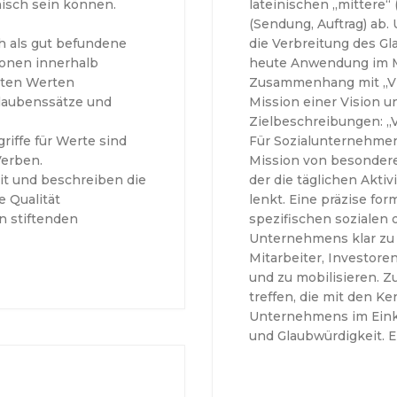
nisch sein können.
lateinischen „mittere“
(Sendung, Auftrag) ab. 
h als gut befundene
die Verbreitung des Gl
onen innerhalb
heute Anwendung im 
gten Werten
Zusammenhang mit „Visi
laubenssätze und
Mission einer Vision u
Zielbeschreibungen: „Vi
iffe für Werte sind
Für Sozialunternehmen (
Verben.
Mission von besonderer
eit und beschreiben die
der die täglichen Aktiv
 Qualität
lenkt. Eine präzise for
n stiftenden
spezifischen sozialen 
Unternehmens klar zu
Mitarbeiter, Investore
und zu mobilisieren. Z
treffen, die mit den 
Unternehmens im Einkl
und Glaubwürdigkeit. Ei