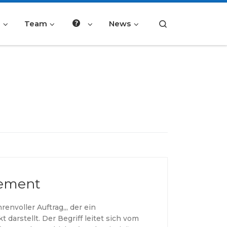
e
Team
News
Search
tement
hrenvoller Auftrag„, der ein
 darstellt. Der Begriff leitet sich vom