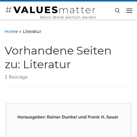
Zum Inhalt springen
Search
Me
‎ ‎ ‎ ‎ ‎ ‎ ‎ ‎ ‎Wenn Werte wertvoll werden
Home
»
Literatur
Vorhandene Seiten
zu: Literatur
3 Beiträge