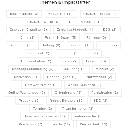
Themen & Impactstifter
Best Practice
(3)
Blogartikel
(11)
Charaktermarke
(7)
Charakterwerte
(6)
Daniel Börnert
(9)
Employer Branding
(2)
Erlebnispädagogik
(4)
ESG
(2)
Ethik
(1)
Frank H. Sauer
(5)
Führung
(3)
Gründung
(2)
Haltung
(8)
Identität
(4)
Impact
(2)
Integrität
(2)
Intuition
(3)
KI
(1)
Kommunikation
(2)
Krise
(2)
Literatur
(3)
Markenpositionierung
(5)
Marketing
(3)
Mission
(2)
Motivation
(8)
Nachhaltigkeit
(2)
Netzwerken
(2)
Netzwerktreffen
(5)
Online-Seminare
(1)
Online-Workshops
(2)
Orientierung
(4)
Partizipation
(1)
Produkte
(2)
Robert Berthold
(10)
SDG
(2)
Termine
(1)
Transformation
(2)
Unternehmenswerte
(12)
valuesmatter
(3)
Wachstum
(7)
Werte
(11)
Wertearbeit
(13)