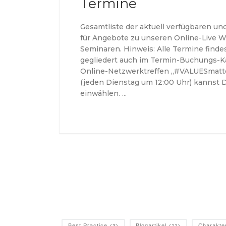
Termine
Gesamtliste der aktuell verfügbaren u
für Angebote zu unseren Online-Live 
Seminaren. Hinweis: Alle Termine find
gegliedert auch im Termin-Buchungs-K
Online-Netzwerktreffen „#VALUESmatte
(jeden Dienstag um 12:00 Uhr) kannst D
einwählen. …
Best Practice
(3)
Blogartikel
(11)
Charakte