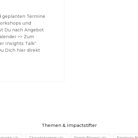
nd geplanten Termine
Workshops und
est Du nach Angebot
alender >> Zum
r Insights Talk“
u Dich hier direkt
Themen & Impactstifter
rmarke
(7)
Charakterwerte
(6)
Daniel Börnert
(9)
Employer B