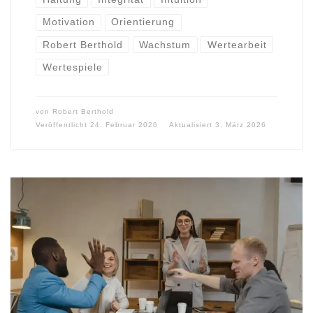
Motivation
Orientierung
Robert Berthold
Wachstum
Wertearbeit
Wertespiele
von
Robert Berthold
Veröffentlicht
24. Februar 2026
Aktualisiert
3. März 2026