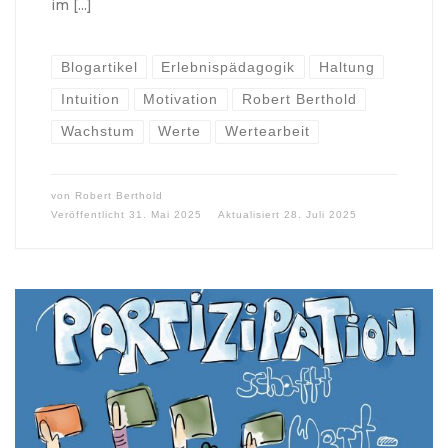
im […]
Blogartikel
Erlebnispädagogik
Haltung
Intuition
Motivation
Robert Berthold
Wachstum
Werte
Wertearbeit
von
Robert Berthold
Veröffentlicht
31. Mai 2025
Aktualisiert
28. Juli 2025