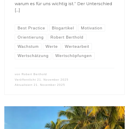
warum es für uns wichtig ist.“ Der Unterschied
[…]
Best Practice
Blogartikel
Motivation
Orientierung
Robert Berthold
Wachstum
Werte
Wertearbeit
Wertschätzung
Wertschöpfungen
von
Robert Berthold
Veröffentlicht
21. November 2025
Aktualisiert
21. November 2025